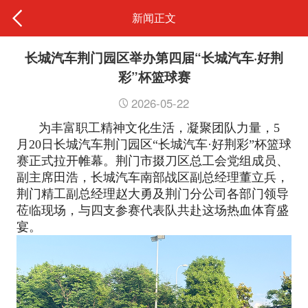
新闻正文
长城汽车荆门园区举办第四届“长城汽车·好荆
彩”杯篮球赛
2026-05-22
为丰富职工精神文化生活，凝聚团队力量，5
月20日长城汽车荆门园区“长城汽车·好荆彩”杯篮球
赛正式拉开帷幕。荆门市掇刀区总工会党组成员、
副主席田浩，长城汽车南部战区副总经理董立兵，
荆门精工副总经理赵大勇及荆门分公司各部门领导
莅临现场，与四支参赛代表队共赴这场热血体育盛
宴。